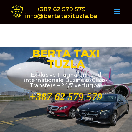
+387 62 579 579
info@bertataxituzla.ba
BERTA TAXI
TUZLA
Exklusive Flughafen- und
internationale Business-Class-
Transfers – 24/7 verfügbar
+387 62 579 579