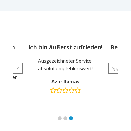
hstem
Ich bin äußerst zufrieden!
Bester 
Ausgezeichneter Service,
absolut empfehlenswert!
t, das
Unübert
 und der
Azur Ramas
dlich.
T
ic