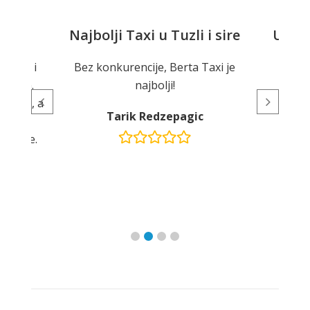
Najbolji Taxi u Tuzli i sire
Uslu
a Taxi i
Bez konkurencije, Berta Taxi je
oblema.
najbolji!
Sve p
 mirna, a
udob
Tarik Redzepagic
agreb
rijeme.
M
uga.
c